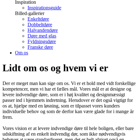
Inspiration
Inspirationsguide
Billed-gallerier
Enkeltdøre
Dobbeltdøre
Halvandendøre
Døre med glas
Fyldningsdøre
Franske døre
Om os
Lidt om os og hvem vi er
Der er meget man kan sige om os. Vi er et hold med vidt forskellige
kompetencer, men vi har et fælles mål. Vores mål er at designe og
levere indvendige døre, som er i høj kvalitet og designmæssigt
passer ind i hjemmets indretning. Herudover er det også vigtigt for
os at, hjælpe med en løsning, som er tilpasset vores kunders
individuelle behov og som de derfor kan være glade for i mange år
frem.
Vores vision er at levere indvendige døre til hele boligen, eller bare
udskiftning af en enkelt indvendig dør, som ikke nødvendigvis
behøver at være standardiseret, men det er helt afgjort også en