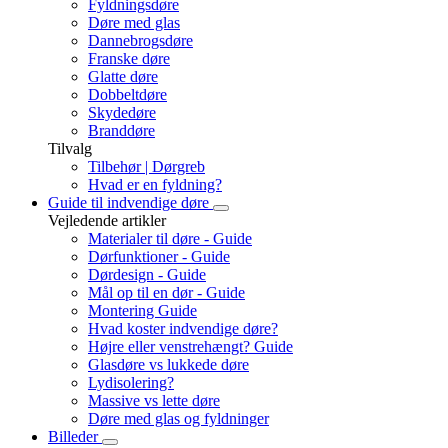
Fyldningsdøre
Døre med glas
Dannebrogsdøre
Franske døre
Glatte døre
Dobbeltdøre
Skydedøre
Branddøre
Tilvalg
Tilbehør | Dørgreb
Hvad er en fyldning?
Guide til indvendige døre
Vejledende artikler
Materialer til døre - Guide
Dørfunktioner - Guide
Dørdesign - Guide
Mål op til en dør - Guide
Montering Guide
Hvad koster indvendige døre?
Højre eller venstrehængt? Guide
Glasdøre vs lukkede døre
Lydisolering?
Massive vs lette døre
Døre med glas og fyldninger
Billeder