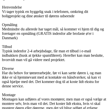
Henvendelse
Vi tager typisk en hyggelig snak i telefonen, omkring dit
boligprojekt og dine ønsker til dørens udseende
Opmåling
Medmindre du allerede har taget mål, så kommer vi hjem til dig og
foretager en opmåling (GRATIS indenfor alle brofaste ø'er i
Danmark)
Tilbud
Typisk indenfor 2-4 arbejdsdage, får man et tilbud i e-mail
indbakken (husk at tjekke spamfilteret). Herefter kan man beslutte,
hvorvidt man vil gå videre med projektet.
Diverse
Har du behov for tømrerarbejde, før vi kan sætte døren i, og man
ikke er så hjemmevant med at kontakte en håndværker, så kan vi
også hjælpe med det. Det kommer dog til at koste lidt ekstra for
denne service.
Montage
Montagen kan udføres af vores montører, men man er også vælge at
montere selv, hvis man vil det. Det koster lidt ekstra, hvis vi skal
montere døren eller dørerne, men det vil blive udført af erfarne