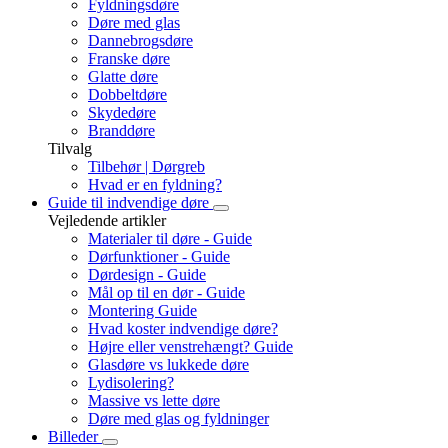
Fyldningsdøre
Døre med glas
Dannebrogsdøre
Franske døre
Glatte døre
Dobbeltdøre
Skydedøre
Branddøre
Tilvalg
Tilbehør | Dørgreb
Hvad er en fyldning?
Guide til indvendige døre
Vejledende artikler
Materialer til døre - Guide
Dørfunktioner - Guide
Dørdesign - Guide
Mål op til en dør - Guide
Montering Guide
Hvad koster indvendige døre?
Højre eller venstrehængt? Guide
Glasdøre vs lukkede døre
Lydisolering?
Massive vs lette døre
Døre med glas og fyldninger
Billeder