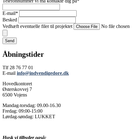
Telefonnummer vi må kontakte dig på
*
E-mail
*
Besked
Vedhæft eventuelle filer til projektet
No file chosen
Choose File
Send
Åbningstider
Tlf 28 76 77 01
E-mail
info@indvendigedore.dk
Hovedkontoret
Østerskovvej 7
6500 Vojens
Mandag-torsdag: 09.00-16.30
Fredag: 09:00-15:00
Lørdag-søndag: LUKKET
Husk vi tilbyder også;