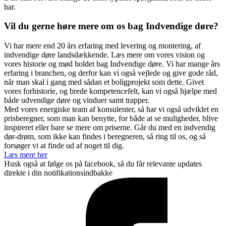
har.
Vil du gerne høre mere om os bag Indvendige døre?
Vi har mere end 20 års erfaring med levering og montering, af
indvendige døre landsdækkende. Læs mere om vores vision og
vores historie og mød holdet bag Indvendige døre. Vi har mange års
erfaring i branchen, og derfor kan vi også vejlede og give gode råd,
når man skal i gang med sådan et boligprojekt som dette. Givet
vores forhistorie, og brede kompetencefelt, kan vi også hjælpe med
både udvendige døre og vinduer samt trapper.
Med vores energiske team af konsulenter, så har vi også udviklet en
prisberegner, som man kan benytte, for både at se muligheder, blive
inspireret eller bare se mere om priserne. Går du med en indvendig
dør-drøm, som ikke kan findes i beregneren, så ring til os, og så
forsøger vi at finde ud af noget til dig.
Læs mere her
Husk også at følge os på facebook, så du får relevante updates
direkte i din notifikationsindbakke