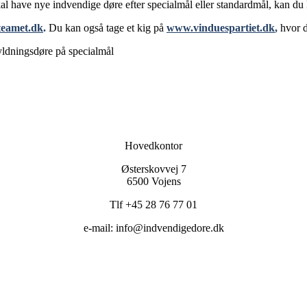
kal have nye indvendige døre efter specialmål eller standardmål, kan d
eamet.dk
.
Du kan også tage et kig på
www.vinduespartiet.dk
,
hvor d
Hovedkontor
Østerskovvej 7
6500 Vojens
Tlf +45 28 76 77 01
e-mail: info@indvendigedore.dk