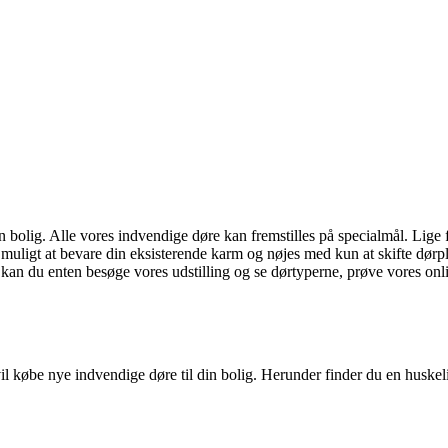
in bolig. Alle vores indvendige døre kan fremstilles på specialmål. Lige 
 muligt at bevare din eksisterende karm og nøjes med kun at skifte dør
kan du enten besøge vores udstilling og se dørtyperne, prøve vores online
ne vil købe nye indvendige døre til din bolig. Herunder finder du en husk