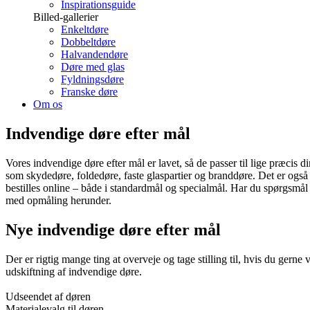
Inspirationsguide
Billed-gallerier
Enkeltdøre
Dobbeltdøre
Halvandendøre
Døre med glas
Fyldningsdøre
Franske døre
Om os
Indvendige døre efter mål
Vores indvendige døre efter mål er lavet, så de passer til lige præcis d
som skydedøre, foldedøre, faste glaspartier og branddøre. Det er også
bestilles online – både i standardmål og specialmål. Har du spørgsmål 
med opmåling herunder.
Nye indvendige døre efter mål
Der er rigtig mange ting at overveje og tage stilling til, hvis du ger
udskiftning af indvendige døre.
Udseendet af døren
Materialevalg til døren