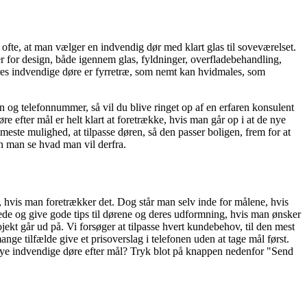
å ofte, at man vælger en indvendig dør med klart glas til soveværelset.
 for design, både igennem glas, fyldninger, overfladebehandling,
ores indvendige døre er fyrretræ, som nemt kan hvidmales, som
 og telefonnummer, så vil du blive ringet op af en erfaren konsulent
 efter mål er helt klart at foretrække, hvis man går op i at de nye
meste mulighed, at tilpasse døren, så den passer boligen, frem for at
an man se hvad man vil derfra.
, hvis man foretrækker det. Dog står man selv inde for målene, hvis
lede og give gode tips til dørene og deres udformning, hvis man ønsker
ojekt går ud på. Vi forsøger at tilpasse hvert kundebehov, til den mest
ge tilfælde give et prisoverslag i telefonen uden at tage mål først.
 nye indvendige døre efter mål? Tryk blot på knappen nedenfor "Send