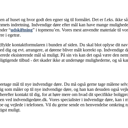
en af huset og hvor godt den egner sig til formålet. Det er f.eks. ikke s
mmets indretning. Indvendige døre efter mål kan have mange muligheder
nder “
udskiftning
” i topmenu’en. Vores mest anvendte materiale til v
re i egetræ.
fylde kontaktformularen i bunden af siden. Du skal blot oplyse dit navn
ig og evt. arrangere, at dørene bliver målt korrekt op. Indvendige døre
llerede eksisterende mål så muligt. På sin vis kan det også være den nem
rpligtigende tilbud - det skader ikke at undersøge mulighederne, og så k
foretage mål til nye indvendige døre. Du må også gerne tage målene selv
l dig som måler op til nye indvendige døre, og han kan desuden også vej
herefter kontakt til dig, for at høre mere om hvad dit specifikke boligpr
en ved indvendigedøre.dk. Vores specialister i indvendige døre, kan i man
lpe og vejlede i telefonen. Vil du gerne sende en henvendelse omkring
igst muligt.