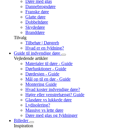
Døre med glas
Dannebrogsdøre
Franske døre
Glatte døre
Dobbeltdøre
Skydedøre
Branddøre
Tilvalg
Tilbehør | Dørgreb
Hvad er en fyldning?
Guide til indvendige døre
Vejledende artikler
Materialer til døre - Guide
Dørfunktioner - Guide
Dørdesign - Guide
Mål op til en dør - Guide
Montering Guide
Hvad koster indvendige døre?
Højre eller venstrehængt? Guide
Glasdøre vs lukkede døre
Lydisolering?
Massive vs lette døre
Døre med glas og fyldninger
Billeder
Inspiration