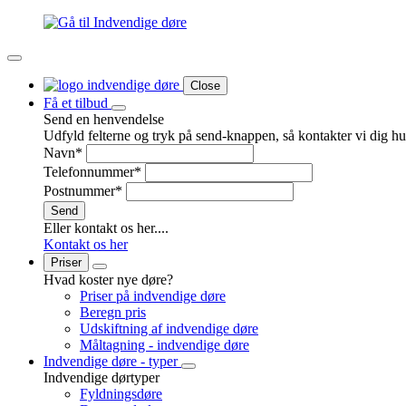
Close
Få et tilbud
Send en henvendelse
Udfyld felterne og tryk på send-knappen, så kontakter vi dig hur
Navn
*
Telefonnummer
*
Postnummer
*
Send
Eller kontakt os her....
Kontakt os her
Priser
Hvad koster nye døre?
Priser på indvendige døre
Beregn pris
Udskiftning af indvendige døre
Måltagning - indvendige døre
Indvendige døre - typer
Indvendige dørtyper
Fyldningsdøre