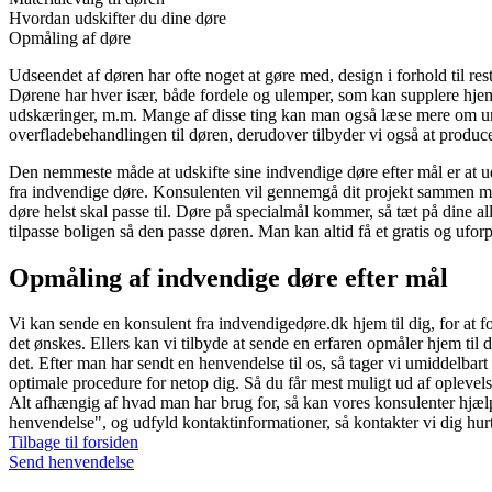
Hvordan udskifter du dine døre
Opmåling af døre
Udseendet af døren har ofte noget at gøre med, design i forhold til rest
Dørene har hver især, både fordele og ulemper, som kan supplere hje
udskæringer, m.m. Mange af disse ting kan man også læse mere om u
overfladebehandlingen til døren, derudover tilbyder vi også at produce
Den nemmeste måde at udskifte sine indvendige døre efter mål er at ud
fra indvendige døre. Konsulenten vil gennemgå dit projekt sammen med d
døre helst skal passe til. Døre på specialmål kommer, så tæt på dine a
tilpasse boligen så den passe døren. Man kan altid få et gratis og ufo
Opmåling af indvendige døre efter mål
Vi kan sende en konsulent fra indvendigedøre.dk hjem til dig, for at 
det ønskes. Ellers kan vi tilbyde at sende en erfaren opmåler hjem ti
det. Efter man har sendt en henvendelse til os, så tager vi umiddelbart 
optimale procedure for netop dig. Så du får mest muligt ud af oplevels
Alt afhængig af hvad man har brug for, så kan vores konsulenter hjæ
henvendelse", og udfyld kontaktinformationer, så kontakter vi dig hurt
Tilbage til forsiden
Send henvendelse